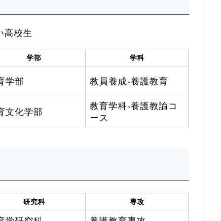
学部
学科
育学部
教員養成‐養護教育
教育学科-養護教諭コ
育文化学部
ース
研究科
専攻