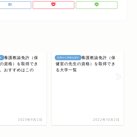
る養護教諭免許（保
宮城県にある養護教諭免許（保
す
住所から学校を探す
住
の資格）を取得でき
健室の先生の資格）を取得でき
。おすすめはこの
る大学一覧
2023年9月2日
2022年10月2日
岐
取