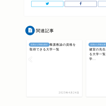
関連記事
岐阜県にある養護教諭の資格を
岡山県にあ
住所から学校を探す
住所から学校を探
取得できる大学一覧
健室の先生
る大学一覧
学...
2023年4月24日
諭免許（保
を取得でき